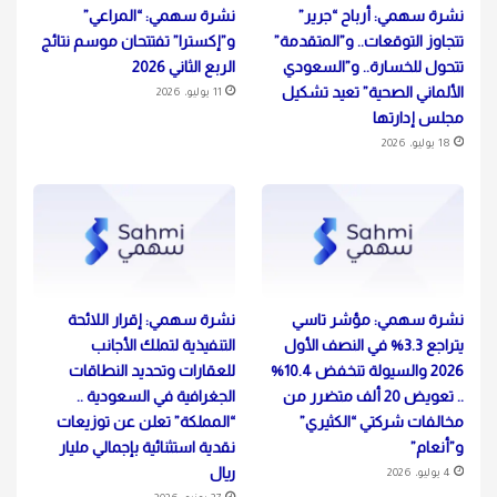
نشرة سهمي: أرباح “جرير”
نشرة سهمي: “المراعي”
تتجاوز التوقعات.. و”المتقدمة”
و”إكسترا” تفتتحان موسم نتائج
تتحول للخسارة.. و”السعودي
الربع الثاني 2026
الألماني الصحية” تعيد تشكيل
11 يوليو، 2026
مجلس إدارتها
18 يوليو، 2026
نشرة سهمي: مؤشر تاسي
نشرة سهمي: إقرار اللائحة
يتراجع 3.3% في النصف الأول
التنفيذية لتملك الأجانب
2026 والسيولة تنخفض 10.4%
للعقارات وتحديد النطاقات
.. تعويض 20 ألف متضرر من
الجغرافية في السعودية ..
مخالفات شركتي “الكثيري”
“المملكة” تعلن عن توزيعات
و”أنعام”
نقدية استثنائية بإجمالي مليار
ريال
4 يوليو، 2026