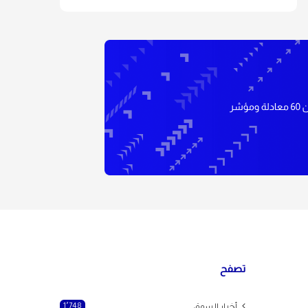
تصفح
1٬748