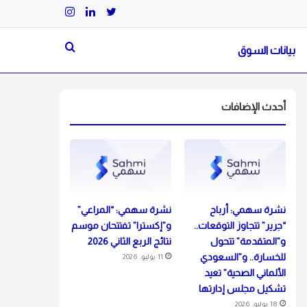
تويتر
لينكدإن
انستقرام
بيانات السوق
بحث
عن
أحدث الإضافات
نشرة سهمي: أرباح
نشرة سهمي: “المراعي”
“جرير” تتجاوز التوقعات..
و”إكسترا” تفتتحان موسم
و”المتقدمة” تتحول
نتائج الربع الثاني 2026
للخسارة.. و”السعودي
11 يوليو، 2026
الألماني الصحية” تعيد
تشكيل مجلس إدارتها
18 يوليو، 2026