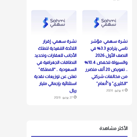
نشرة سهمي: مؤشر
نشرة سهمي: إقرار
تاسي يتراجع 3.3% في
اللائحة التنفيذية لتملك
النصف الأول 2026
الأجانب للعقارات وتحديد
والسيولة تنخفض 10.4%
النطاقات الجغرافية في
.. تعويض 20 ألف متضرر
السعودية .. “المملكة”
من مخالفات شركتي
تعلن عن توزيعات نقدية
“الكثيري” و”أنعام”
استثنائية بإجمالي مليار
ريال
4 يوليو، 2026
27 يونيو، 2026
الأكثر مشاهدة