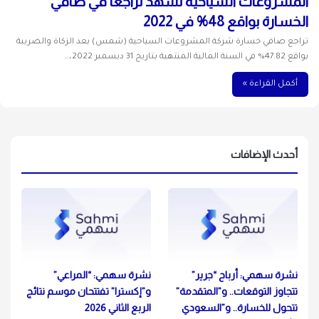
المشروعات السياحية تشهد تراجعًا في صافي
الخسارة بواقع 48% في 2022
تراجع صافي خسارة شركة المشروعات السياحية (شمس) بعد الزكاة والضريبة
بواقع 47.82% في السنة المالية المنتهية بتاريخ 31 ديسمبر 2022،…
أكمل القراءة »
أحدث الإضافات
نشرة سهمي: أرباح “جرير”
نشرة سهمي: “المراعي”
تتجاوز التوقعات.. و”المتقدمة”
و”إكسترا” تفتتحان موسم نتائج
تتحول للخسارة.. و”السعودي
الربع الثاني 2026