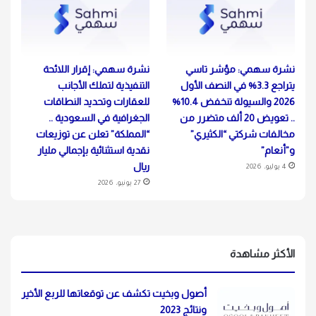
نشرة سهمي: مؤشر تاسي
نشرة سهمي: إقرار اللائحة
يتراجع 3.3% في النصف الأول
التنفيذية لتملك الأجانب
2026 والسيولة تنخفض 10.4%
للعقارات وتحديد النطاقات
.. تعويض 20 ألف متضرر من
الجغرافية في السعودية ..
مخالفات شركتي “الكثيري”
“المملكة” تعلن عن توزيعات
و”أنعام”
نقدية استثنائية بإجمالي مليار
ريال
4 يوليو، 2026
27 يونيو، 2026
الأكثر مشاهدة
أصول وبخيت تكشف عن توقعاتها للربع الأخير
ونتائج 2023