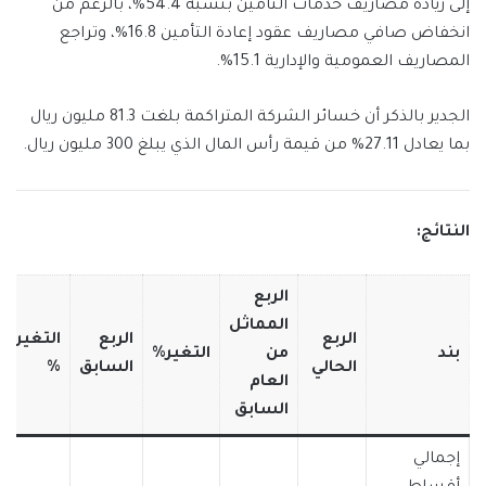
إلى زيادة مصاريف خدمات التأمين بنسبة 54.4%، بالرغم من
انخفاض صافي مصاريف عقود إعادة التأمين 16.8%، وتراجع
المصاريف العمومية والإدارية 15.1%.
الجدير بالذكر أن خسائر الشركة المتراكمة بلغت 81.3 مليون ريال
بما يعادل 27.11% من قيمة رأس المال الذي يبلغ 300 مليون ريال.
النتائج:
الربع
المماثل
الربع
الربع
التغير
بند
من
التغير%
الحالي
السابق
%
العام
السابق
إجمالي