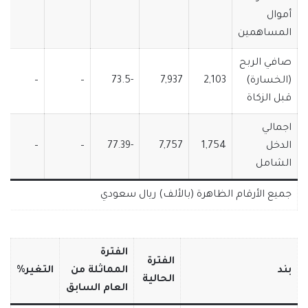
أموال
المساهمين
صافي الربح
(الخسارة)
2,103
7,937
-73.5
–
–
قبل الزكاة
اجمالي
الدخل
1,754
7,757
-77.39
–
–
الشامل
جميع الأرقام الظاهرة (بالألف) ريال سعودي
الفترة
الفترة
بند
المماثلة من
التغير%
الحالية
العام السابق