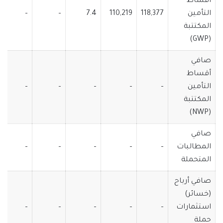
أقساط
التأمين
118,377
110,219
7.4
–
–
المكتتبة
(GWP)
صافي
أقساط
التأمين
–
–
–
–
–
المكتتبة
(NWP)
صافي
المطالبات
–
–
–
–
–
المتحملة
صافي أرباح
(خسائر)
استثمارات
–
–
–
–
–
حملة