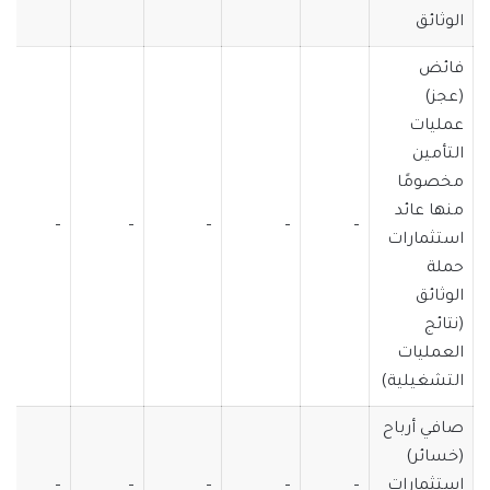
الوثائق
فائض
(عجز)
عمليات
التأمين
مخصومًا
منها عائد
–
–
–
–
–
استثمارات
حملة
الوثائق
(نتائج
العمليات
التشغيلية)
صافي أرباح
(خسائر)
استثمارات
–
–
–
–
–