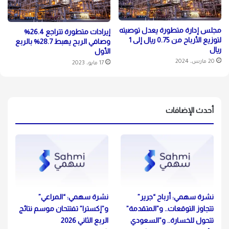
مجلس إدارة متطورة يعدل توصيته
إيرادات متطورة تتراجع 26.4%
لتوزيع الأرباح من 0.75 ريال إلى 1
وصافي الربح يهبط 28.7% بالربع
ريال
الأول
20 مارس، 2024
17 مايو، 2023
أحدث الإضافات
نشرة سهمي: أرباح “جرير”
نشرة سهمي: “المراعي”
تتجاوز التوقعات.. و”المتقدمة”
و”إكسترا” تفتتحان موسم نتائج
تتحول للخسارة.. و”السعودي
الربع الثاني 2026