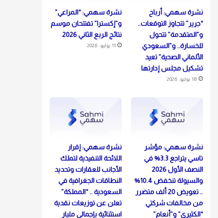
نشرة سهمي: أرباح
نشرة سهمي: “المراعي”
“جرير” تتجاوز التوقعات..
و”إكسترا” تفتتحان موسم
و”المتقدمة” تتحول
نتائج الربع الثاني 2026
للخسارة.. و”السعودي
11 يوليو، 2026
الألماني الصحية” تعيد
تشكيل مجلس إدارتها
18 يوليو، 2026
نشرة سهمي: مؤشر
نشرة سهمي: إقرار
تاسي يتراجع 3.3% في
اللائحة التنفيذية لتملك
النصف الأول 2026
الأجانب للعقارات وتحديد
والسيولة تنخفض 10.4%
النطاقات الجغرافية في
.. تعويض 20 ألف متضرر
السعودية .. “المملكة”
من مخالفات شركتي
تعلن عن توزيعات نقدية
“الكثيري” و”أنعام”
استثنائية بإجمالي مليار