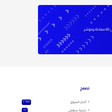
تصفح
أخبار السوق
1٬748
نشرة سهمي
57