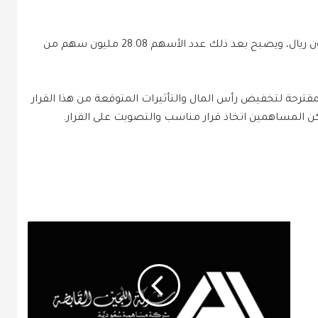
سينخفض رأس المال من 351 مليون ريال إلى 280.8 مليون ريال، ويصبح بعد ذلك عدد الأسهم 28.08 مليون سهم من
قترحة لتخفيض رأس المال والتأثيرات المتوقعة من هذا القرار
كن المساهمين اتخاذ قرار مناسب والتصويت على القرار.