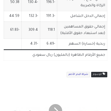
50.38
-130.4
-196.1
الزكاة والضريبة
إجمالي الدخل الشامل
-191.3
-132.3
44.59
إجمالي حقوق المساهمين
-61.83
309.4
118.1
(بعد استبعاد حقوق الأقلية)
ربحية (خسارة) السهم
-6.49
-4.31
جميع الأرقام الظاهرة (بالمليون) ريال سعودي
الوسوم
شركة البحر الأحمر