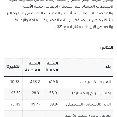
وتقول شركة البحر الأحمر أن سبب ارتفاع صافي خسارتها يعود
لاستيعاب الخسائر غير النقدية – انخفاض قيمة الأصول
والمخصصات، والتي نشأت عن العمليات الدولية في غانا وماليزيا
بشكل خاص، بالإضافة إلى زيادة المصاريف العامة والإدارية
وانخفاض الإيرادات مقارنة مع 2021.
النتائج:
السنة
السنة
بند
التغير%
الحالية
الماضية
المبيعات/الإيرادات
419.6
468.2
-10.38
إجمالي الربح (الخسارة)
-55.9
-28.3
97.53
الربح (الخسارة) التشغيلي
-189.8
-109.4
73.49
صافي الربح (الخسارة) بعد