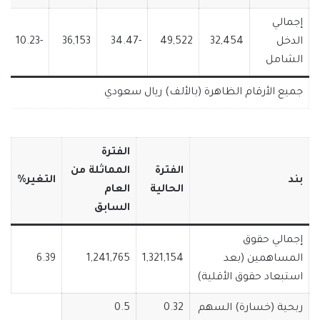
إجمالي
الدخل
32,454
49,522
-34.47
36,153
-10.23
الشامل
جميع الأرقام الظاهرة (بالألف) ريال سعودي
الفترة
الفترة
المماثلة من
بند
التغير%
الحالية
العام
السابق
إجمالي حقوق
المساهمين (بعد
1,321,154
1,241,765
6.39
استبعاد حقوق الأقلية)
ربحية (خسارة) السهم
0.32
0.5