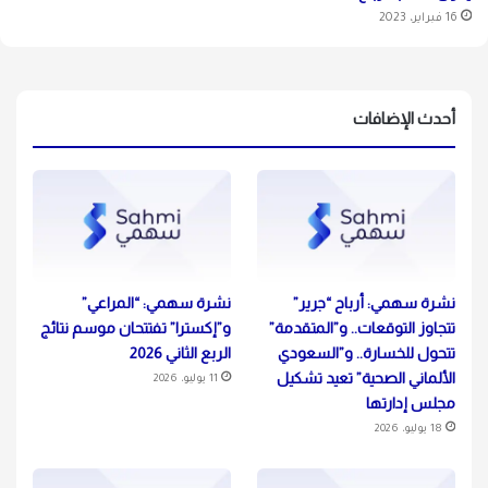
16 فبراير، 2023
أحدث الإضافات
نشرة سهمي: أرباح “جرير”
نشرة سهمي: “المراعي”
تتجاوز التوقعات.. و”المتقدمة”
و”إكسترا” تفتتحان موسم نتائج
تتحول للخسارة.. و”السعودي
الربع الثاني 2026
الألماني الصحية” تعيد تشكيل
11 يوليو، 2026
مجلس إدارتها
18 يوليو، 2026