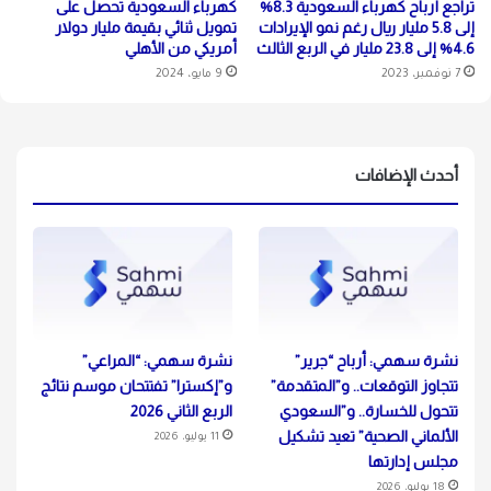
تراجع أرباح كهرباء السعودية 8.3%
كهرباء السعودية تحصل على
إلى 5.8 مليار ريال رغم نمو الإيرادات
تمويل ثنائي بقيمة مليار دولار
4.6% إلى 23.8 مليار في الربع الثالث
أمريكي من الأهلي
7 نوفمبر، 2023
9 مايو، 2024
أحدث الإضافات
نشرة سهمي: أرباح “جرير”
نشرة سهمي: “المراعي”
تتجاوز التوقعات.. و”المتقدمة”
و”إكسترا” تفتتحان موسم نتائج
تتحول للخسارة.. و”السعودي
الربع الثاني 2026
الألماني الصحية” تعيد تشكيل
11 يوليو، 2026
مجلس إدارتها
18 يوليو، 2026