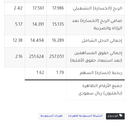
الربح (الخسارة) التشغيلي
17,986
17,561
2.42
صافي الربح (الخسارة) بعد
5.17
14,391
15,135
الزكاة والضريبة
إجمالي الدخل الشامل
16,289
14,494
12.38
إجمالي حقوق المساهمين
2.16
251,624
257,051
(بعد استبعاد حقوق الأقلية)
ربحية (خسارة) السهم
1.79
1.62
جميع الأرقام الظاهرة
(بالمليون) ريال سعودي
الوسوم
الشركة السعودية للكهرباء
كهرباء السعودية