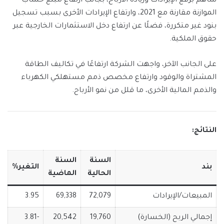
ساهم برفع الإيرادات وزيادة الأرباح، بجانب ارتفاع مبلغ حساب
الموازنة مقارنة مع 2021، وارتفاع الإيرادات الأخرى بسبب تسجيل
بنود غير متكررة، فضلًا عن ارتفاع دخل الاستثمارات الخارجية عبر
حقوق الملكية.
على الجانب الآخر، واجهت الشركة ارتفاعًا في تكاليف الطاقة
المشتراة والوقود وارتفاع مخصص ذمم مستهلكي الكهرباء
والذمم المالية الأخرى، ما قلل من نمو الأرباح.
النتائج:
السنة
السنة
بند
التغير%
الحالية
الماضية
المبيعات/الإيرادات
72,079
69,338
3.95
إجمالي الربح (الخسارة)
19,760
20,542
-3.81