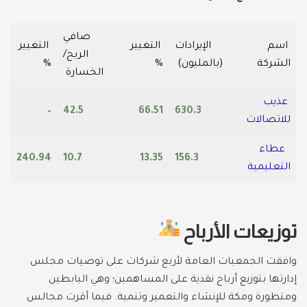
صافي
اسم
الإيرادات
التغيير
التغيير
الربح/
الشركة
(بالمليون)
%
%
الخسارة
عذيب
–
42.5
66.51
630.3
للاتصالات
عطاء
240.94
10.7
13.35
156.3
التعليمية
توزيعات الأرباح
وافقت الجمعيات العامة لأربع شركات على توصيات مجلس
إدارتها بتوزيع أرباح نقدية على المساهمين؛ وهي البابطين
ومتطورة ومكة للإنشاء والتعمير وتنمية. فيما أقرت مجالس