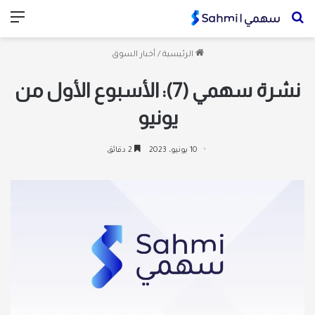
بحث
الق
عن
الرئيسية
/
أخبار السوق
نشرة سهمي (7): الأسبوع الأول من
يونيو
10 يونيو، 2023
2 دقائق